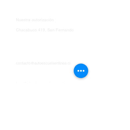
LA ESCUELA
Nuestra autorización
Chacabuco 419, San Fernando
HABLÉMOS
+56 9 75810099
contacto@autoescuelaenlinea.cl
EXPLORA
Inscríbete al curso de manejo
Exámenes de entrenamiento
Entrena las señales del tránsito
Explora nuestro blog actualizado
Libro del nuevo condutor 2026