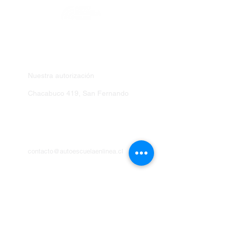
LA ESCUELA
Nuestra autorización
Chacabuco 419, San Fernando
HABLÉMOS
+56 9 75810099
contacto@autoescuelaenlinea.cl
EXPLORA
Inscríbete al curso de manejo
Exámenes de entrenamiento
Entrena las señales del tránsito