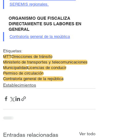
SEREMIS regionales.
ORGANISMO QUE FISCALIZA 
DIRECTAMENTE SUS LABORES EN 
GENERAL
Contraloría general de la república
Etiquetas:
MTT
Direcciones de tránsito
Ministerio de transportes y telecomunicaciones
Municipalidad
Licencias de conducir
Permiso de circulación
Contraloría general de la república
Establecimientos
Ver todo
Entradas relacionadas