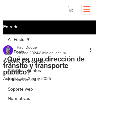
Entrada
All Posts
Paul Duque
All Posts
28 ene 2024
2 min de lectura
¿Qué es una dirección de
Licencia de conducir
tránsito y transporte
público?
Establecimientos
Actualizado:
2 may 2025
Educación vial
Soporte web
Normativas